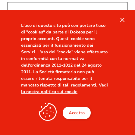
close
L'uso di questo sito può comportare l'uso
di "cookies" da parte di Dokeos per il
proprio account. Questi cookie sono
essenziali per il funzionamento dei
Accedi
Servizi. L'uso dei "cookie" viene effettuato
in conformità con la normativa
dell'ordinanza 2011-1012 del 24 agosto
2011. La Società firmataria non può
essere ritenuta responsabile per il
mancato rispetto di tali regolamenti.
Vedi
la nostra politica sui cookie
Accetto